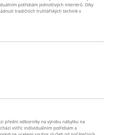
duálním potřebám jednotlivých interiérů. Díky
dnutí tradičních truhlářských technik v
ezi přední odborníky na výrobu nábytku na
chází vstříc individuálním potřebám a
oskytuje ucelený soubor služeb od počátečních