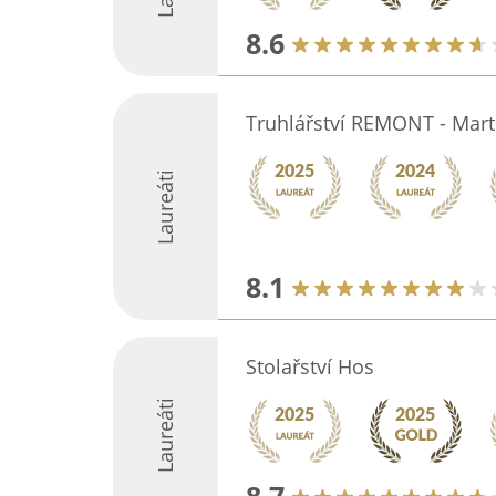
8.6
Truhlářství REMONT - Mar
Laureáti
8.1
Stolařství Hos
Laureáti