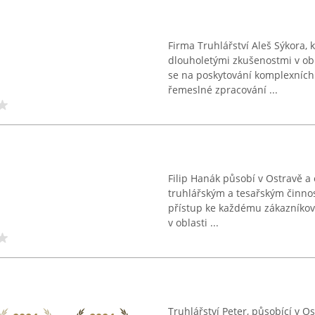
Firma Truhlářství Aleš Sýkora, 
dlouholetými zkušenostmi v obl
se na poskytování komplexních 
řemeslné zpracování ...
Filip Hanák působí v Ostravě a
truhlářským a tesařským činno
přístup ke každému zákazníkov
v oblasti ...
Truhlářství Peter, působící v 