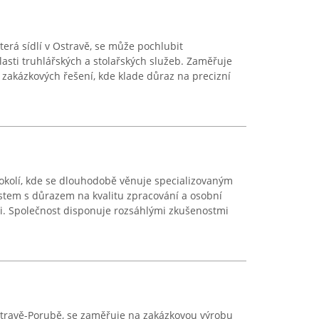
která sídlí v Ostravě, se může pochlubit
asti truhlářských a stolařských služeb. Zaměřuje
zakázkových řešení, kde klade důraz na precizní
 okolí, kde se dlouhodobě věnuje specializovaným
stem s důrazem na kvalitu zpracování a osobní
i. Společnost disponuje rozsáhlými zkušenostmi
Ostravě-Porubě, se zaměřuje na zakázkovou výrobu