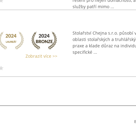
řešení pro nejen domácnosti, a
služby patří mimo ...
Stolařství Chejna s.r.o. působí
oblasti stolařských a truhlářsk
praxe a klade důraz na individu
specifické ...
Zobrazit více >>
B