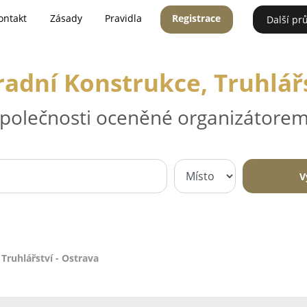
ontakt
Zásady
Pravidla
Registrace
Další pr
radní Konstrukce, Truhlářs
 společnosti oceněné organizátorem
V
Truhlářství - Ostrava