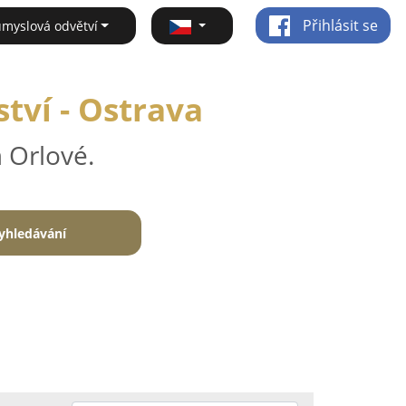
Přihlásit se
ůmyslová odvětví
tví - Ostrava
 Orlové.
yhledávání