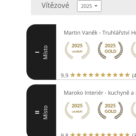
Vítězové
2025
Martin Vaněk - Truhlářství H
Místo
I
9.9
(
Maroko Interiér - kuchyně a
Místo
II
9.8
(