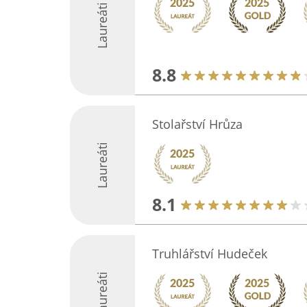
Laureáti
8.8
Stolařství Hrůza
Laureáti
8.1
Truhlářství Hudeček
Laureáti