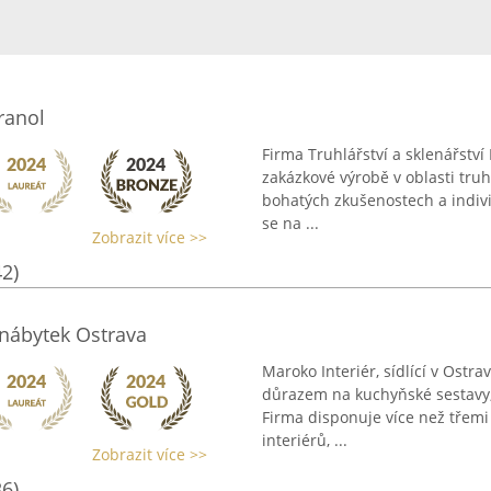
ranol
Firma Truhlářství a sklenářství 
zakázkové výrobě v oblasti truh
bohatých zkušenostech a indiv
se na ...
Zobrazit více >>
42)
 nábytek Ostrava
Maroko Interiér, sídlící v Ostr
důrazem na kuchyňské sestavy, 
Firma disponuje více než třemi 
interiérů, ...
Zobrazit více >>
36)