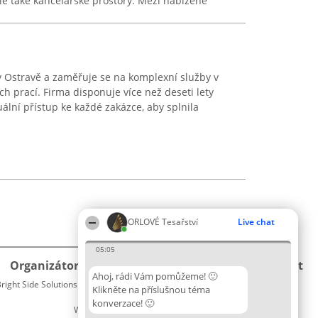
le také kancelářské prostory. Mezi nabízené
 v Ostravě a zaměřuje se na komplexní služby v
ých prací. Firma disponuje více než deseti lety
ální přístup ke každé zakázce, aby splnila
ORLOVÉ Tesařství
Live chat
05:05
Organizátor hlasování
Plebiscyt
Kontakt
Ahoj, rádi Vám pomůžeme! 🙂
right Side Solutions sp. z o. o. sp. k.
Vítězové
Kontakt
Klikněte na příslušnou téma
ul. Ruska 22
Seznam
konverzace! 🙂
Wrocław 50-079
všech