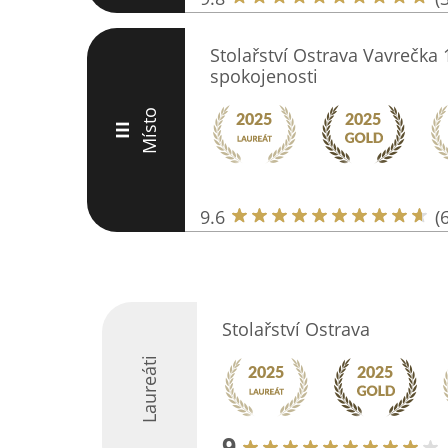
Stolařství Ostrava Vavrečka 1
spokojenosti
Místo
III
9.6
(
Stolařství Ostrava
Laureáti
9