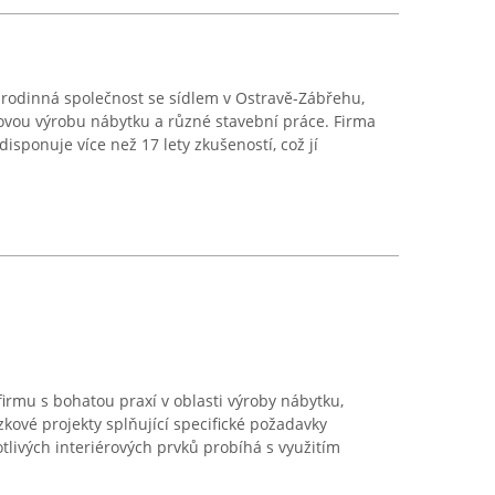
e rodinná společnost se sídlem v Ostravě-Zábřehu,
kovou výrobu nábytku a různé stavební práce. Firma
isponuje více než 17 lety zkušeností, což jí
firmu s bohatou praxí v oblasti výroby nábytku,
ové projekty splňující specifické požadavky
tlivých interiérových prvků probíhá s využitím