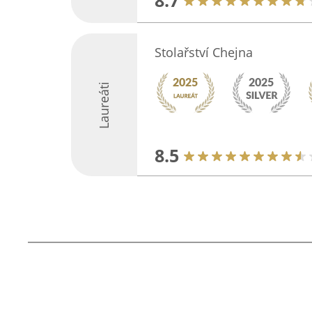
8.7
Stolařství Chejna
Laureáti
8.5