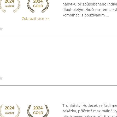
nábytku přizpůsobeného indivi
dlouholetým zkušenostem a zvlá
kombinaci s používáním ...
Zobrazit více >>
Truhlářství Hudeček se řadí m
zakázku, přičemž maximálně vy
představám zákazníků. Firma p