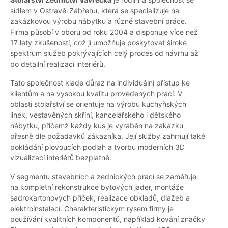
sídlem v Ostravě-Zábřehu, která se specializuje na
zakázkovou výrobu nábytku a různé stavební práce.
Firma působí v oboru od roku 2004 a disponuje více než
17 lety zkušeností, což jí umožňuje poskytovat široké
spektrum služeb pokrývajících celý proces od návrhu až
po detailní realizaci interiérů.
Tato společnost klade důraz na individuální přístup ke
klientům a na vysokou kvalitu provedených prací. V
oblasti stolařství se orientuje na výrobu kuchyňských
linek, vestavěných skříní, kancelářského i dětského
nábytku, přičemž každý kus je vyráběn na zakázku
přesně dle požadavků zákazníka. Její služby zahrnují také
pokládání plovoucích podlah a tvorbu moderních 3D
vizualizací interiérů bezplatně.
V segmentu stavebních a zednických prací se zaměřuje
na kompletní rekonstrukce bytových jader, montáže
sádrokartonových příček, realizace obkladů, dlažeb a
elektroinstalací. Charakteristickým rysem firmy je
používání kvalitních komponentů, například kování značky