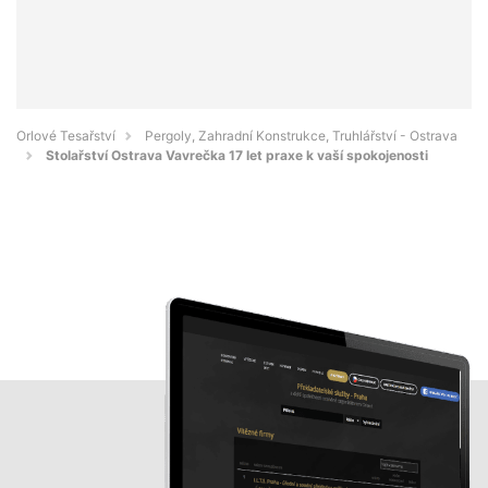
Orlové Tesařství
Pergoly, Zahradní Konstrukce, Truhlářství - Ostrava
Stolařství Ostrava Vavrečka 17 let praxe k vaší spokojenosti