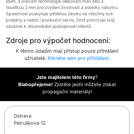
Blum, a precizní technologie olepování hran ABS s
tloušťkou 2 mm pro zvýšení životnosti a estetiky nábytku.
Společnost poskytuje pětiletou záruku na všechny své
projekty a nabízí i pozáruční servis, čímž potvrzuje svůj
závazek k dlouhodobé spokojenosti klientů.
Zdroje pro výpočet hodnocení:
K těmto údajům mají přístup pouze přihlášení
uživatelé.
Klikněte sem pro přihlášení.
Jste majitelem této firmy
?
Blahopřejeme!
Zjistěte jestli můžete získat
propagační materiály!
Ostrava
Petruškova 12