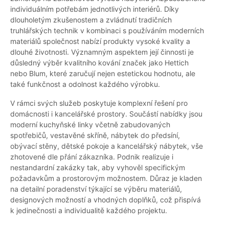
individuálním potřebám jednotlivých interiérů. Díky
dlouholetým zkušenostem a zvládnutí tradičních
truhlářských technik v kombinaci s používáním moderních
materiálů společnost nabízí produkty vysoké kvality a
dlouhé životnosti. Významným aspektem její činnosti je
důsledný výběr kvalitního kování značek jako Hettich
nebo Blum, které zaručují nejen estetickou hodnotu, ale
také funkčnost a odolnost každého výrobku.
V rámci svých služeb poskytuje komplexní řešení pro
domácnosti i kancelářské prostory. Součástí nabídky jsou
moderní kuchyňské linky včetně zabudovaných
spotřebičů, vestavěné skříně, nábytek do předsíní,
obývací stěny, dětské pokoje a kancelářský nábytek, vše
zhotovené dle přání zákazníka. Podnik realizuje i
nestandardní zakázky tak, aby vyhověl specifickým
požadavkům a prostorovým možnostem. Důraz je kladen
na detailní poradenství týkající se výběru materiálů,
designových možností a vhodných doplňků, což přispívá
k jedinečnosti a individualitě každého projektu.