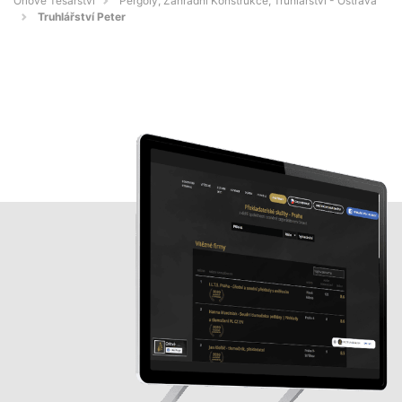
Orlové Tesařství
Pergoly, Zahradní Konstrukce, Truhlářství - Ostrava
Truhlářství Peter