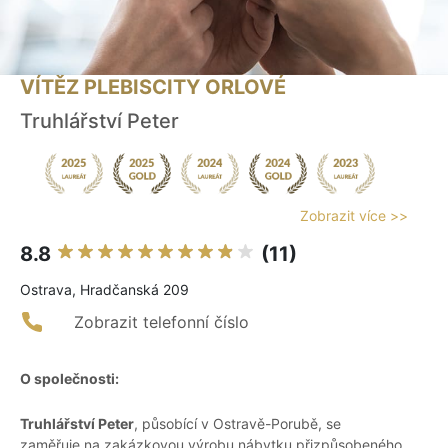
VÍTĚZ PLEBISCITY ORLOVÉ
Truhlářství Peter
Zobrazit více >>
8.8
(11)
Ostrava, Hradčanská 209
Zobrazit telefonní číslo
O společnosti:
Truhlářství Peter
, působící v Ostravě-Porubě, se
zaměřuje na zakázkovou výrobu nábytku přizpůsobeného