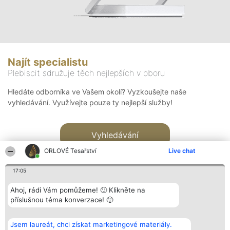
Najít specialistu
Plebiscit sdružuje těch nejlepších v oboru
Hledáte odborníka ve Vašem okolí? Vyzkoušejte naše
vyhledávání. Využívejte pouze ty nejlepší služby!
Vyhledávání
ORLOVÉ Tesařství
Live chat
17:05
Ahoj, rádi Vám pomůžeme! 🙂 Klikněte na
příslušnou téma konverzace! 🙂
Organizátor hlasování
Plebiscyt
Kontakt
Bright Side Solutions sp. z o.
Vítězové
Kontakt
Jsem laureát, chci získat marketingové materiály.
o. sp. k.
Seznam všech