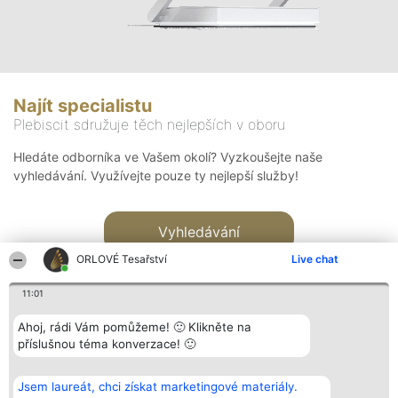
Najít specialistu
Plebiscit sdružuje těch nejlepších v oboru
Hledáte odborníka ve Vašem okolí? Vyzkoušejte naše
vyhledávání. Využívejte pouze ty nejlepší služby!
Vyhledávání
ORLOVÉ Tesařství
Live chat
11:01
Ahoj, rádi Vám pomůžeme! 🙂 Klikněte na
příslušnou téma konverzace! 🙂
Organizátor hlasování
Plebiscyt
Kontakt
Bright Side Solutions sp. z o.
Vítězové
Kontakt
Jsem laureát, chci získat marketingové materiály.
o. sp. k.
Seznam všech