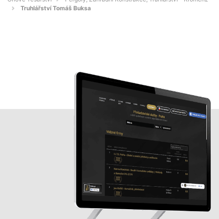
Truhlářství Tomáš Buksa