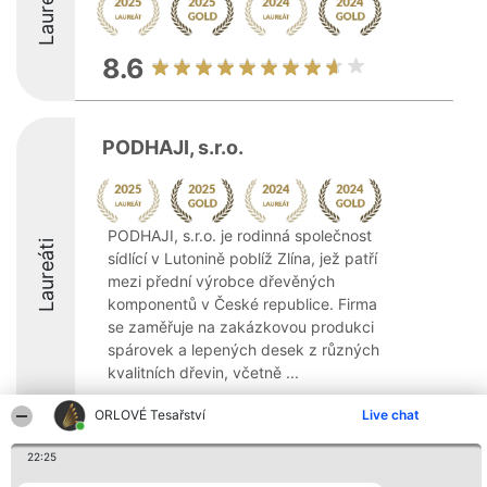
Laureáti
8.6
PODHAJI, s.r.o.
PODHAJI, s.r.o. je rodinná společnost
Laureáti
sídlící v Lutonině poblíž Zlína, jež patří
mezi přední výrobce dřevěných
komponentů v České republice. Firma
se zaměřuje na zakázkovou produkci
spárovek a lepených desek z různých
kvalitních dřevin, včetně ...
8.8
ORLOVÉ Tesařství
Live chat
22:25