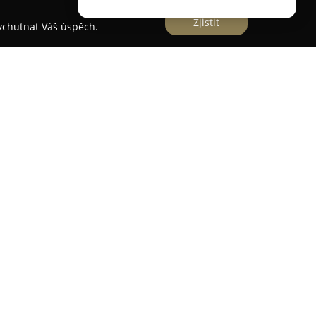
Zjistit
vychutnat Váš úspěch.
lící ve Vsetíně, působí jako významný výrobce a
ch konstrukcí a produktů. Specializace
abídku v oblasti zahradní architektury a
robek je navržen a zhotoven s důrazem na pečlivé
. Sortiment zahrnuje různé typy dřevěných plotů,
veb, jako jsou altány, pergoly, garážová stání a
viduální přístup k zákazníkům a dokáže realizovat
ckých a nestandardních požadavků. Mezi zásadní
otlaková impregnace dřeva, která prodlužuje