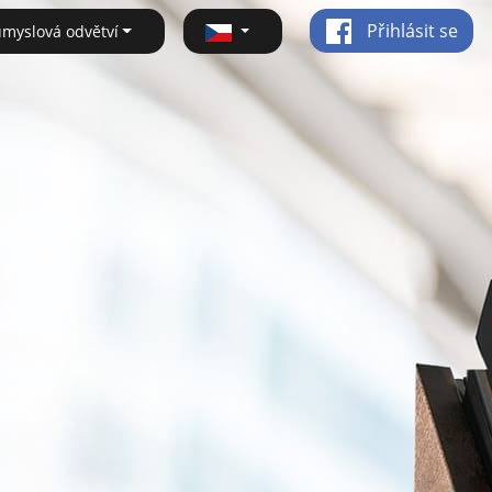
Přihlásit se
ůmyslová odvětví