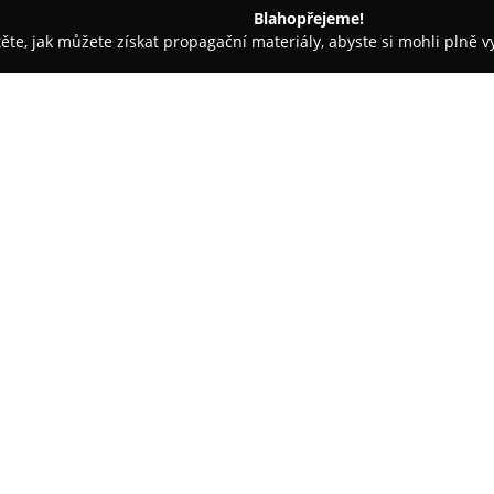
Blahopřejeme!
těte, jak můžete získat propagační materiály, abyste si mohli plně 
ruhlářství - Vsetín
Fredos s.r.o
O společnosti:
Firma
FREDOS, spol. s r.o.
, síd
dodavatel komplexních dřevěný
společnosti zahrnuje pestrou n
dřevostaveb, přičemž každý vý
Zobrazit více >>
zpracování a dlouhou životnost
palisád, kůlů a soubor dřevosta
praktické zahradní chatky.
Společnost klade důraz na indi
zakázky na míru podle specifi
konkurenční výhody patří vaku