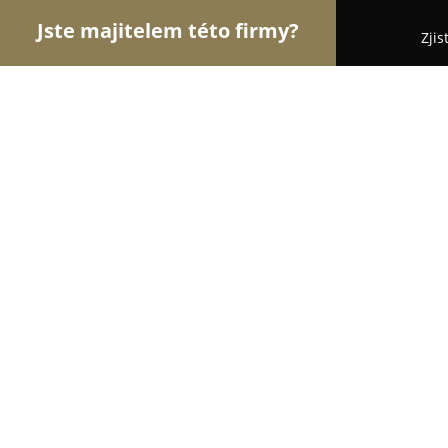
Jste majitelem této firmy?
Zjis
Orlové Tesařství
Pergoly, Zahradní Konstrukce, T
Fredos s.r.o
8.7
(22)
Vsetín, Vsetín
Zobrazit telefonní číslo