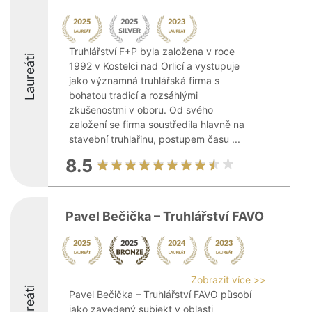
Truhlářství F+P byla založena v roce
Laureáti
1992 v Kostelci nad Orlicí a vystupuje
jako významná truhlářská firma s
bohatou tradicí a rozsáhlými
zkušenostmi v oboru. Od svého
založení se firma soustředila hlavně na
stavební truhlařinu, postupem času ...
8.5
Pavel Bečička – Truhlářství FAVO
Zobrazit více >>
Laureáti
Pavel Bečička – Truhlářství FAVO působí
jako zavedený subjekt v oblasti