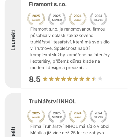
Firamont s.r.o.
Firamont s.r.o. je renomovanou firmou
Laureáti
působící v oblasti zakázkového
truhlářství i tesařství, která má své sídlo
v Trutnově. Společnost nabízí
komplexní služby zaměřené na interiéry
i exteriéry, přičemž důraz klade na
moderní design a precizní ...
8.5
Truhlářství INHOL
Firma Truhlářství INHOL má sídlo v obci
Měník a již více než 25 let se zabývá