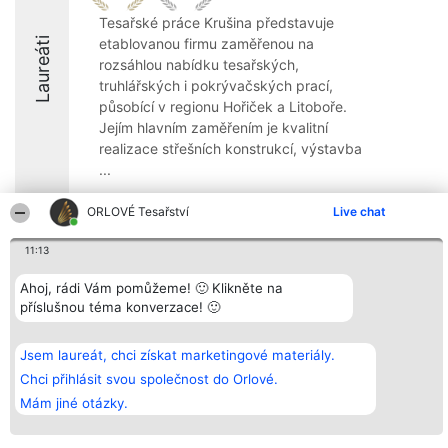
Tesařské práce Krušina představuje
Laureáti
etablovanou firmu zaměřenou na
rozsáhlou nabídku tesařských,
truhlářských i pokrývačských prací,
působící v regionu Hořiček a Litoboře.
Jejím hlavním zaměřením je kvalitní
realizace střešních konstrukcí, výstavba
...
8.5
ORLOVÉ Tesařství
Live chat
11:13
Organizátor hlasování
Plebiscyt
Kontakt
Ahoj, rádi Vám pomůžeme! 🙂 Klikněte na
Bright Side Solutions sp. z o.
Vítězové
Kontakt
příslušnou téma konverzace! 🙂
o. sp. k.
Seznam všech
ul. Ruska 22
laureátů
Wrocław 50-079
Zásady
KRS 0000749100 | Regon
Pravidla
Jsem laureát, chci získat marketingové materiály.
381313360 | NIP 8943132676
Zásady
Chci přihlásit svou společnost do Orlové.
ochrany
osobních údajů
Mám jiné otázky.