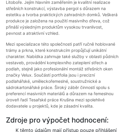
Litoboře. Jejím hlavním zaměřením je kvalitní realizace
střešních konstrukcí, výstavba pergol s důrazem na
estetiku a tvorba praktických zahradních domků. Veškerá
produkce je založena na použití masivního dřeva, což
přináší výsledným produktům vysokou trvanlivost,
pevnost a atraktivní vzhled.
Mezi specializace této společnosti patří ručně hoblované
trámy a prkna, které konstrukcím propůjčují unikátní
charakter. Nabídka zahrnuje také služby v oblasti půdních
vestaveb, provádění komplexního zateplení střech a
podlah, stejně jako profesionální montáž střešních oken
značky Velux. Součástí portfolia jsou i precizní
podlahářské, uměleckořemeslné, soustružnické a
sádrokartonářské práce. Široký záběr činností spolu s
preferencí masivních materiálů a důrazem na řemeslnou
úroveň řadí Tesařské práce Krušina mezi spolehlivé
dodavatele u projektů, kde je zásadní kvalita.
Zdroje pro výpočet hodnocení:
K těmto údajům mají přístup pouze přihlášení