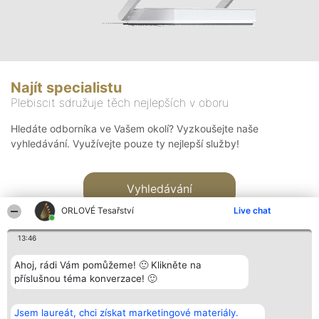
Najít specialistu
Plebiscit sdružuje těch nejlepších v oboru
Hledáte odborníka ve Vašem okolí? Vyzkoušejte naše
vyhledávání. Využívejte pouze ty nejlepší služby!
Vyhledávání
ORLOVÉ Tesařství
Live chat
13:46
Ahoj, rádi Vám pomůžeme! 🙂 Klikněte na
příslušnou téma konverzace! 🙂
Organizátor hlasování
Plebiscyt
Kontakt
Bright Side Solutions sp. z o.
Vítězové
Kontakt
Jsem laureát, chci získat marketingové materiály.
o. sp. k.
Seznam všech