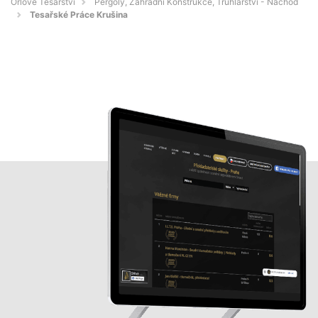
Orlové Tesařství
Pergoly, Zahradní Konstrukce, Truhlářství - Náchod
Tesařské Práce Krušina