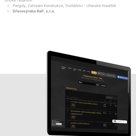
Orlové Tesařství
Pergoly, Zahradní Konstrukce, Truhlářství - Uherské Hradiště
Dřevovýroba RaP, s.r.o.