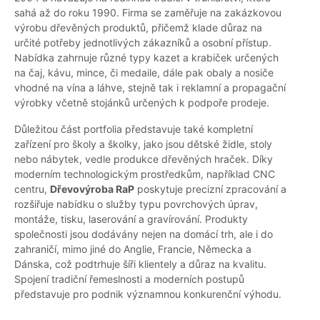
sahá až do roku 1990. Firma se zaměřuje na zakázkovou
výrobu dřevěných produktů, přičemž klade důraz na
určité potřeby jednotlivých zákazníků a osobní přístup.
Nabídka zahrnuje různé typy kazet a krabiček určených
na čaj, kávu, mince, či medaile, dále pak obaly a nosiče
vhodné na vína a láhve, stejně tak i reklamní a propagační
výrobky včetně stojánků určených k podpoře prodeje.
Důležitou část portfolia představuje také kompletní
zařízení pro školy a školky, jako jsou dětské židle, stoly
nebo nábytek, vedle produkce dřevěných hraček. Díky
moderním technologickým prostředkům, například CNC
centru,
Dřevovýroba RaP
poskytuje precizní zpracování a
rozšiřuje nabídku o služby typu povrchových úprav,
montáže, tisku, laserování a gravírování. Produkty
společnosti jsou dodávány nejen na domácí trh, ale i do
zahraničí, mimo jiné do Anglie, Francie, Německa a
Dánska, což podtrhuje šíři klientely a důraz na kvalitu.
Spojení tradiční řemeslnosti a moderních postupů
představuje pro podnik významnou konkurenční výhodu.