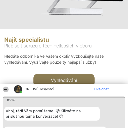
Najít specialistu
Plebiscit sdružuje těch nejlepších v oboru
Hledáte odborníka ve Vašem okolí? Vyzkoušejte naše
vyhledávání. Využívejte pouze ty nejlepší služby!
Vyhledávání
ORLOVÉ Tesařství
Live chat
05:14
Ahoj, rádi Vám pomůžeme! 🙂 Klikněte na
příslušnou téma konverzace! 🙂
Organizátor hlasování
Plebiscyt
Kontakt
Bright Side Solutions sp. z o.
Vítězové
Kontakt