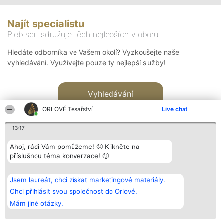
Najít specialistu
Plebiscit sdružuje těch nejlepších v oboru
Hledáte odborníka ve Vašem okolí? Vyzkoušejte naše
vyhledávání. Využívejte pouze ty nejlepší služby!
Vyhledávání
ORLOVÉ Tesařství
Live chat
13:17
Ahoj, rádi Vám pomůžeme! 🙂 Klikněte na
příslušnou téma konverzace! 🙂
Organizátor hlasování
Plebiscyt
Kontakt
Bright Side Solutions sp. z o.
Vítězové
Kontakt
Jsem laureát, chci získat marketingové materiály.
o. sp. k.
Seznam všech
ul. Ruska 22
laureátů
Chci přihlásit svou společnost do Orlové.
Wrocław 50-079
Zásady
Mám jiné otázky.
KRS 0000749100 | Regon
Pravidla
381313360 | NIP 8943132676
Zásady
ochrany