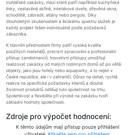
truhlářské zakázky, mezi které patří například kuchyňské
linky, vestavěné skříně, interiérové dveře, dřevěná okna,
schodiště, zábradlí, altány nebo pergoly. Díky
dlouholetým zkušenostem a širokému spektru služeb je
každý projekt řešen individuálně podle požadavků
zákazníka.
K hlavním přednostem firmy patří vysoká kvalita
použitých materiálů, precizní zpracování a profesionální
přístup zaměstnanců. Inovativní přístupy umožňují
realizovat zakázky od malých rodinných domů až po větší
objekty, jako jsou hotely nebo aquaparky, a to nejen v
České republice, ale i v zahraničí. Důraz na detail, rychlá
reakce na specifické požadavky klientů a dlouhá
životnost produktů odlišují tuto společnost na trhu.
Spolehlivost a flexibilita při výrobě na zakázku tvoří
základní hodnoty společnosti.
Zdroje pro výpočet hodnocení:
K těmto údajům mají přístup pouze přihlášení
uživatelé.
Klikněte sem pro přihlášení.