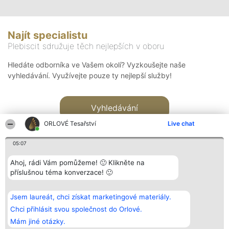
Najít specialistu
Plebiscit sdružuje těch nejlepších v oboru
Hledáte odborníka ve Vašem okolí? Vyzkoušejte naše
vyhledávání. Využívejte pouze ty nejlepší služby!
Vyhledávání
ORLOVÉ Tesařství
Live chat
05:07
Ahoj, rádi Vám pomůžeme! 🙂 Klikněte na
příslušnou téma konverzace! 🙂
Organizátor hlasování
Plebiscyt
Kontakt
Bright Side Solutions sp. z o.
Vítězové
Kontakt
Jsem laureát, chci získat marketingové materiály.
o. sp. k.
Seznam všech
ul. Ruska 22
laureátů
Chci přihlásit svou společnost do Orlové.
Wrocław 50-079
Zásady
Mám jiné otázky.
KRS 0000749100 | Regon
Pravidla
381313360 | NIP 8943132676
Zásady