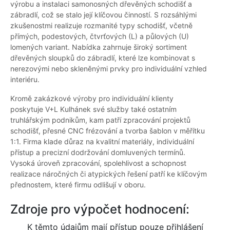
výrobu a instalaci samonosných dřevěných schodišť a
zábradlí, což se stalo její klíčovou činností. S rozsáhlými
zkušenostmi realizuje rozmanité typy schodišť, včetně
přímých, podestových, čtvrťových (L) a půlových (U)
lomených variant. Nabídka zahrnuje široký sortiment
dřevěných sloupků do zábradlí, které lze kombinovat s
nerezovými nebo skleněnými prvky pro individuální vzhled
interiéru.
Kromě zakázkové výroby pro individuální klienty
poskytuje V+L Kulhánek své služby také ostatním
truhlářským podnikům, kam patří zpracování projektů
schodišť, přesné CNC frézování a tvorba šablon v měřítku
1:1. Firma klade důraz na kvalitní materiály, individuální
přístup a precizní dodržování domluvených termínů.
Vysoká úroveň zpracování, spolehlivost a schopnost
realizace náročných či atypických řešení patří ke klíčovým
přednostem, které firmu odlišují v oboru.
Zdroje pro výpočet hodnocení:
K těmto údajům mají přístup pouze přihlášení