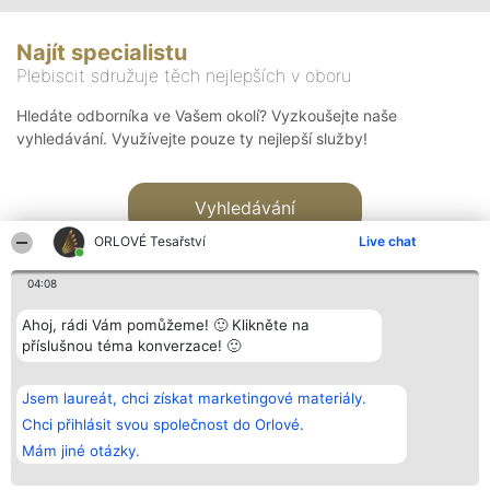
Najít specialistu
Plebiscit sdružuje těch nejlepších v oboru
Hledáte odborníka ve Vašem okolí? Vyzkoušejte naše
vyhledávání. Využívejte pouze ty nejlepší služby!
Vyhledávání
ORLOVÉ Tesařství
Live chat
04:08
Ahoj, rádi Vám pomůžeme! 🙂 Klikněte na
příslušnou téma konverzace! 🙂
Organizátor hlasování
Plebiscyt
Kontakt
Bright Side Solutions sp. z o.
Vítězové
Kontakt
Jsem laureát, chci získat marketingové materiály.
o. sp. k.
Seznam všech
ul. Ruska 22
laureátů
Chci přihlásit svou společnost do Orlové.
Wrocław 50-079
Zásady
Mám jiné otázky.
KRS 0000749100 | Regon
Pravidla
381313360 | NIP 8943132676
Zásady
ochrany