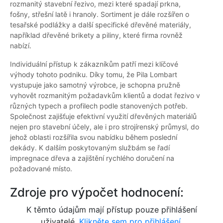
rozmanitý stavební řezivo, mezi které spadají prkna,
fošny, střešní latě i hranoly. Sortiment je dále rozšířen o
tesařské podlážky a další specifické dřevěné materiály,
například dřevěné brikety a piliny, které firma rovněž
nabízí.
Individuální přístup k zákazníkům patří mezi klíčové
výhody tohoto podniku. Díky tomu, že Pila Lombart
vystupuje jako samotný výrobce, je schopna pružně
vyhovět rozmanitým požadavkům klientů a dodat řezivo v
různých typech a profilech podle stanovených potřeb.
Společnost zajišťuje efektivní využití dřevěných materiálů
nejen pro stavební účely, ale i pro strojírenský průmysl, do
jehož oblasti rozšířila svou nabídku během poslední
dekády. K dalším poskytovaným službám se řadí
impregnace dřeva a zajištění rychlého doručení na
požadované místo.
Zdroje pro výpočet hodnocení:
K těmto údajům mají přístup pouze přihlášení
uživatelé.
Klikněte sem pro přihlášení.