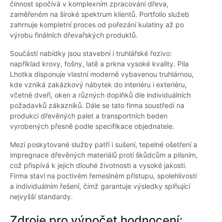
činnost spočívá v komplexním zpracování dřeva,
zaměřeném na široké spektrum klientů. Portfolio služeb
zahrnuje kompletní proces od pořezání kulatiny až po
výrobu finálních dřevařských produktů.
Součástí nabídky jsou stavební i truhlářské řezivo:
například krovy, fošny, latě a prkna vysoké kvality. Pila
Lhotka disponuje vlastní moderně vybavenou truhlárnou,
kde vzniká zakázkový nábytek do interiéru i exteriéru,
včetně dveří, oken a různých doplňků dle individuálních
požadavků zákazníků. Dále se tato firma soustředí na
produkci dřevěných palet a transportních beden
vyrobených přesně podle specifikace objednatele.
Mezi poskytované služby patří i sušení, tepelné ošetření a
impregnace dřevěných materiálů proti škůdcům a plísním,
což přispívá k jejich dlouhé životnosti a vysoké jakosti.
Firma staví na poctivém řemeslném přístupu, spolehlivosti
a individuálním řešení, čímž garantuje výsledky splňující
nejvyšší standardy.
Zdroje pro výpočet hodnocení: