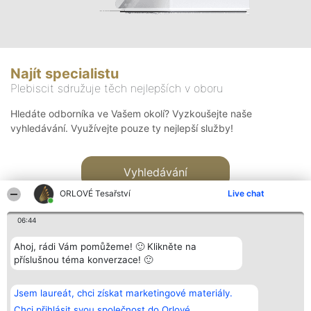
Najít specialistu
Plebiscit sdružuje těch nejlepších v oboru
Hledáte odborníka ve Vašem okolí? Vyzkoušejte naše
vyhledávání. Využívejte pouze ty nejlepší služby!
Vyhledávání
ORLOVÉ Tesařství
Live chat
06:44
Ahoj, rádi Vám pomůžeme! 🙂 Klikněte na
příslušnou téma konverzace! 🙂
Organizátor hlasování
Plebiscyt
Kontakt
Bright Side Solutions sp. z o.
Vítězové
Kontakt
Jsem laureát, chci získat marketingové materiály.
o. sp. k.
Seznam všech
ul. Ruska 22
laureátů
Chci přihlásit svou společnost do Orlové.