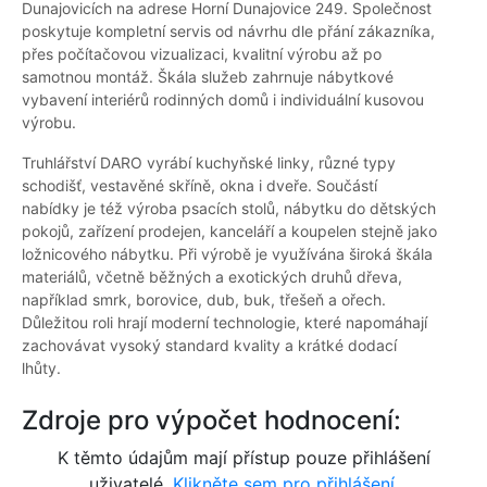
Dunajovicích na adrese Horní Dunajovice 249. Společnost
poskytuje kompletní servis od návrhu dle přání zákazníka,
přes počítačovou vizualizaci, kvalitní výrobu až po
samotnou montáž. Škála služeb zahrnuje nábytkové
vybavení interiérů rodinných domů i individuální kusovou
výrobu.
Truhlářství DARO vyrábí kuchyňské linky, různé typy
schodišť, vestavěné skříně, okna i dveře. Součástí
nabídky je též výroba psacích stolů, nábytku do dětských
pokojů, zařízení prodejen, kanceláří a koupelen stejně jako
ložnicového nábytku. Při výrobě je využívána široká škála
materiálů, včetně běžných a exotických druhů dřeva,
například smrk, borovice, dub, buk, třešeň a ořech.
Důležitou roli hrají moderní technologie, které napomáhají
zachovávat vysoký standard kvality a krátké dodací
lhůty.
Zdroje pro výpočet hodnocení:
K těmto údajům mají přístup pouze přihlášení
uživatelé.
Klikněte sem pro přihlášení.