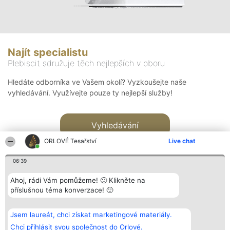
Najít specialistu
Plebiscit sdružuje těch nejlepších v oboru
Hledáte odborníka ve Vašem okolí? Vyzkoušejte naše
vyhledávání. Využívejte pouze ty nejlepší služby!
Vyhledávání
ORLOVÉ Tesařství
Live chat
06:39
Ahoj, rádi Vám pomůžeme! 🙂 Klikněte na
příslušnou téma konverzace! 🙂
Organizátor hlasování
Plebiscyt
Kontakt
Bright Side Solutions sp. z o.
Vítězové
Kontakt
Jsem laureát, chci získat marketingové materiály.
o. sp. k.
Seznam všech
ul. Ruska 22
laureátů
Chci přihlásit svou společnost do Orlové.