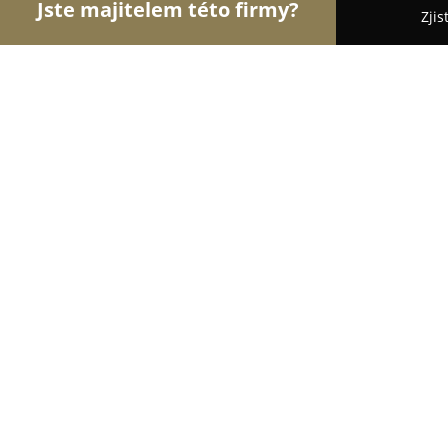
Jste majitelem této firmy?
Zjis
Orlové Tesařství
Pergoly, Zahradní Konstrukce, T
Truhlářství VIPA
9.7
(116)
Praha, Soukalova
Zobrazit telefonní číslo