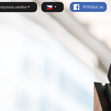
Přihlásit se
ůmyslová odvětví