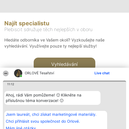
Najít specialistu
Plebiscit sdružuje těch nejlepších v oboru
Hledáte odborníka ve Vašem okolí? Vyzkoušejte naše
vyhledávání. Využívejte pouze ty nejlepší služby!
Vyhledávání
ORLOVÉ Tesařství
Live chat
11:12
Ahoj, rádi Vám pomůžeme! 🙂 Klikněte na
příslušnou téma konverzace! 🙂
Organizátor hlasování
Plebiscyt
Kontakt
Bright Side Solutions sp. z o.
Vítězové
Kontakt
Jsem laureát, chci získat marketingové materiály.
o. sp. k.
Seznam všech
ul. Ruska 22
laureátů
Chci přihlásit svou společnost do Orlové.
Wrocław 50-079
Zásady
Mám jiné otázky.
KRS 0000749100 | Regon
Pravidla