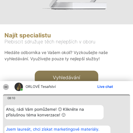
Najít specialistu
Plebiscit sdružuje těch nejlepších v oboru
Hledáte odborníka ve Vašem okolí? Vyzkoušejte naše
vyhledávání. Využívejte pouze ty nejlepší služby!
Vyhledávání
ORLOVÉ Tesařství
Live chat
08:10
Ahoj, rádi Vám pomůžeme! 🙂 Klikněte na
příslušnou téma konverzace! 🙂
Organizátor hlasování
Plebiscyt
Kontakt
Bright Side Solutions sp. z o.
Vítězové
Kontakt
Jsem laureát, chci získat marketingové materiály.
o. sp. k.
Seznam všech