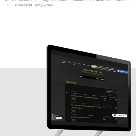
Truhlářství Tichý & Syn