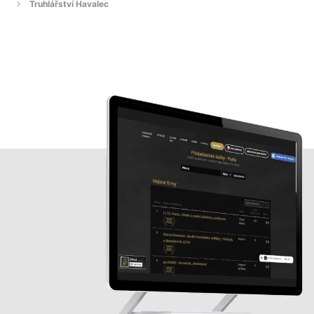
Truhlářství Havalec