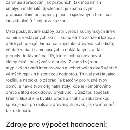
zahrnuje zpracování jak přírodních, tak moderních
umělých materiálů. Společnost je známá svým
profesionálním přístupem, plněním sjednaných termínů a
individuálně řešenými zakázkami.
Mezi poskytované služby patří výroba kuchyňských linek
na míru, vestavěných skříní i kompletního zařízení ložnic a
dětských pokojů. Firma realizuje také dřevěná schodiště,
včetně variant samonosných a obkládaných, a dále
pergoly dodávané na klíč, které mohou obsahovat
klempířské i pokrývačské prvky. Zvládá i výrobu
atypických tvarů interiérových a vchodových dveří včetně
věrných replik s historickou hodnotou. Truhlářství Havalec
rozšiřuje nabídku o zábradlí a balkóny pro různé typy
domů, a navíc tvoří originální stoly, kde je kombinováno
dřevo s litou epoxidovou pryskyřicí. Důležitou součástí
firemní filozofie je kvalita práce a snaha o zákaznickou
spokojenost při realizaci dřevěných prvků jak do interiérů,
tak exteriérů.
Zdroje pro výpočet hodnocení: