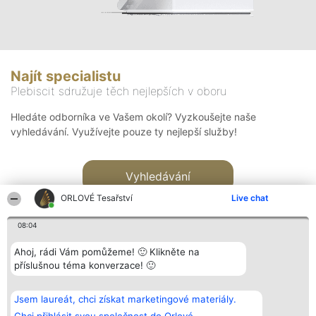
Najít specialistu
Plebiscit sdružuje těch nejlepších v oboru
Hledáte odborníka ve Vašem okolí? Vyzkoušejte naše
vyhledávání. Využívejte pouze ty nejlepší služby!
Vyhledávání
ORLOVÉ Tesařství
Live chat
08:04
Ahoj, rádi Vám pomůžeme! 🙂 Klikněte na
příslušnou téma konverzace! 🙂
Organizátor hlasování
Plebiscyt
Kontakt
Bright Side Solutions sp. z o.
Vítězové
Kontakt
Jsem laureát, chci získat marketingové materiály.
o. sp. k.
Seznam všech
ul. Ruska 22
laureátů