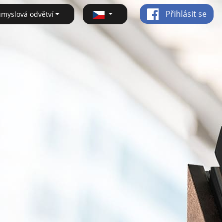
Přihlásit se
ůmyslová odvětví