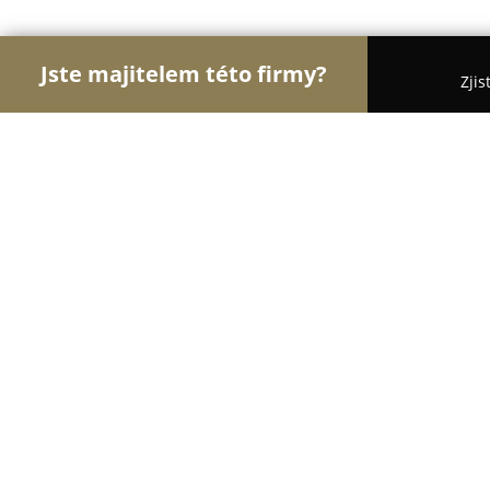
Jste majitelem této firmy?
Zjis
Orlové Tesařství
Pergoly, Zahradní Konstrukce, T
Dřevomateriály Ptáček
8.7
(24)
Benešov, Areál Černý les
Zobrazit telefonní číslo