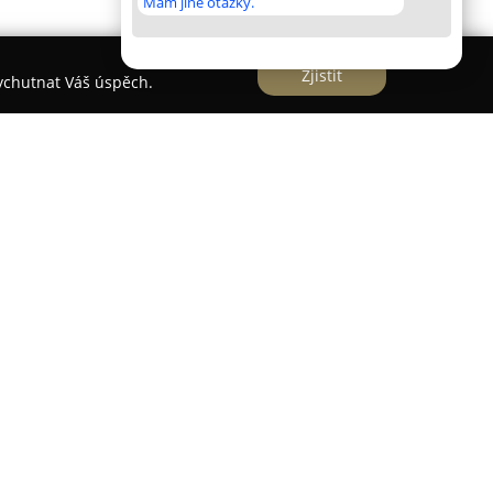
Mám jiné otázky.
Zjistit
vychutnat Váš úspěch.
je rozsáhlý výběr dřevěných materiálů a nabízí
polečnost se orientuje na prodej palubek,
bního řeziva, zahrnujícího hranoly, fošny, prkna,
iálů se Dřevomateriály Ptáček specializují také
 prvků na zakázku. Sortiment firmy zahrnuje
ě, stoly, lavice, postele, regály, krbové římsy,
odnik zajišťuje také restaurátorské práce a