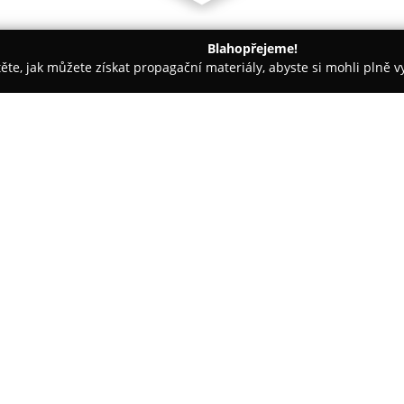
Blahopřejeme!
těte, jak můžete získat propagační materiály, abyste si mohli plně 
ruhlářství - Benešov
Dřevomateriály Ptáček
O společnosti:
Dřevomateriály Ptáček
poskytu
komplexní truhlářské služby. S
plotovek, lišt, sušeného a stave
latě, spárovky i OSB desky.
Kromě samotného prodeje mater
na výrobu nábytku a dřevěných
kuchyňské linky, vestavěné skřín
madla, dveře i dřevěné ploty. P