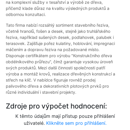
na komplexní služby v tesařství a výrobě ze dřeva,
přičemž klade důraz na kvalitu výsledných produktů a
odbornou konzultaci.
Tato firma nabízí rozsáhlý sortiment stavebního řeziva,
včetně hranolů, fošen a desek, stejně jako truhlářského
řeziva, například sušených desek, podlahovek, palubek i
terasovek. Zajišťuje pořez kulatiny, hoblování, impregnaci
máčením a dopravu řeziva na požadované místo.
Disponuje certifikátem pro výrobu "Konstrukčního dřeva
obdélníkového průřezu", čímž garantuje vysokou úroveň
svých produktů. Mezi další činnosti společnosti patří
výroba a montáž krovů, realizace dřevěných konstrukcí a
střech na klíč. V nabídce figuruje rovněž prodej
palivového dřeva a dekorativních plotových prvků pro
různé individuální i stavební projekty.
Zdroje pro výpočet hodnocení:
K těmto údajům mají přístup pouze přihlášení
uživatelé.
Klikněte sem pro přihlášení.