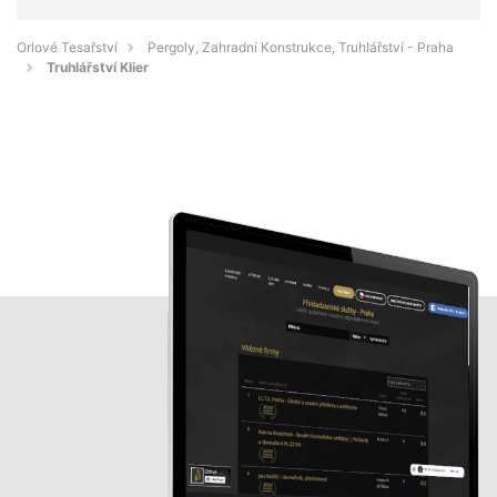
Orlové Tesařství
Pergoly, Zahradní Konstrukce, Truhlářství - Praha
Truhlářství Klier