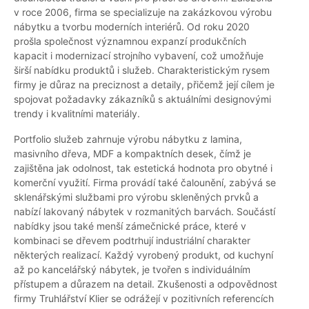
v roce 2006, firma se specializuje na zakázkovou výrobu
nábytku a tvorbu moderních interiérů. Od roku 2020
prošla společnost významnou expanzí produkčních
kapacit i modernizací strojního vybavení, což umožňuje
širší nabídku produktů i služeb. Charakteristickým rysem
firmy je důraz na preciznost a detaily, přičemž její cílem je
spojovat požadavky zákazníků s aktuálními designovými
trendy i kvalitními materiály.
Portfolio služeb zahrnuje výrobu nábytku z lamina,
masivního dřeva, MDF a kompaktních desek, čímž je
zajištěna jak odolnost, tak estetická hodnota pro obytné i
komerční využití. Firma provádí také čalounění, zabývá se
sklenářskými službami pro výrobu skleněných prvků a
nabízí lakovaný nábytek v rozmanitých barvách. Součástí
nabídky jsou také menší zámečnické práce, které v
kombinaci se dřevem podtrhují industriální charakter
některých realizací. Každý vyrobený produkt, od kuchyní
až po kancelářský nábytek, je tvořen s individuálním
přístupem a důrazem na detail. Zkušenosti a odpovědnost
firmy Truhlářství Klier se odrážejí v pozitivních referencích