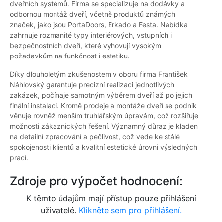
dveřních systémů. Firma se specializuje na dodávky a
odbornou montáž dveří, včetně produktů známých
značek, jako jsou PortaDoors, Erkado a Festa. Nabídka
zahrnuje rozmanité typy interiérových, vstupních i
bezpečnostních dveří, které vyhovují vysokým
požadavkům na funkčnost i estetiku.
Díky dlouholetým zkušenostem v oboru firma František
Náhlovský garantuje precizní realizaci jednotlivých
zakázek, počínaje samotným výběrem dveří až po jejich
finální instalaci. Kromě prodeje a montáže dveří se podnik
věnuje rovněž menším truhlářským úpravám, což rozšiřuje
možnosti zákaznických řešení. Významný důraz je kladen
na detailní zpracování a pečlivost, což vede ke stálé
spokojenosti klientů a kvalitní estetické úrovni výsledných
prací.
Zdroje pro výpočet hodnocení:
K těmto údajům mají přístup pouze přihlášení
uživatelé.
Klikněte sem pro přihlášení.