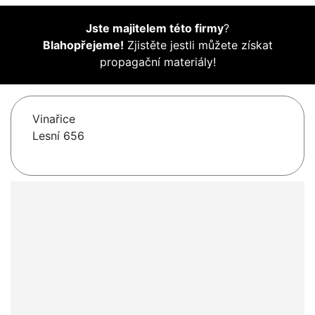
Jste majitelem této firmy
?
Blahopřejeme!
Zjistěte jestli můžete získat
propagační materiály!
Vinařice
Lesní 656