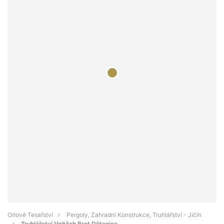
Orlové Tesařství
Pergoly, Zahradní Konstrukce, Truhlářství - Jičín
Truhlářství Vojtěch Bret Dětenice