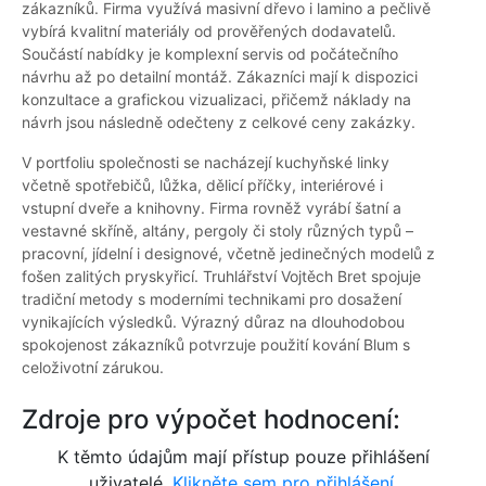
zákazníků. Firma využívá masivní dřevo i lamino a pečlivě
vybírá kvalitní materiály od prověřených dodavatelů.
Součástí nabídky je komplexní servis od počátečního
návrhu až po detailní montáž. Zákazníci mají k dispozici
konzultace a grafickou vizualizaci, přičemž náklady na
návrh jsou následně odečteny z celkové ceny zakázky.
V portfoliu společnosti se nacházejí kuchyňské linky
včetně spotřebičů, lůžka, dělicí příčky, interiérové i
vstupní dveře a knihovny. Firma rovněž vyrábí šatní a
vestavné skříně, altány, pergoly či stoly různých typů –
pracovní, jídelní i designové, včetně jedinečných modelů z
fošen zalitých pryskyřicí. Truhlářství Vojtěch Bret spojuje
tradiční metody s moderními technikami pro dosažení
vynikajících výsledků. Výrazný důraz na dlouhodobou
spokojenost zákazníků potvrzuje použití kování Blum s
celoživotní zárukou.
Zdroje pro výpočet hodnocení:
K těmto údajům mají přístup pouze přihlášení
uživatelé.
Klikněte sem pro přihlášení.