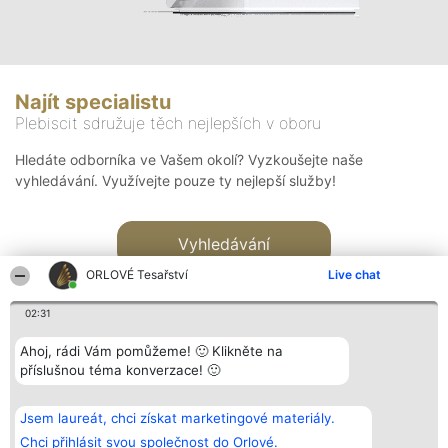
Najít specialistu
Plebiscit sdružuje těch nejlepších v oboru
Hledáte odborníka ve Vašem okolí? Vyzkoušejte naše
vyhledávání. Využívejte pouze ty nejlepší služby!
Vyhledávání
ORLOVÉ Tesařství
Live chat
02:31
Ahoj, rádi Vám pomůžeme! 🙂 Klikněte na
příslušnou téma konverzace! 🙂
Organizátor hlasování
Plebiscyt
Kontakt
Bright Side Solutions sp. z o.
Vítězové
Kontakt
Jsem laureát, chci získat marketingové materiály.
o. sp. k.
Seznam všech
ul. Ruska 22
laureátů
Chci přihlásit svou společnost do Orlové.