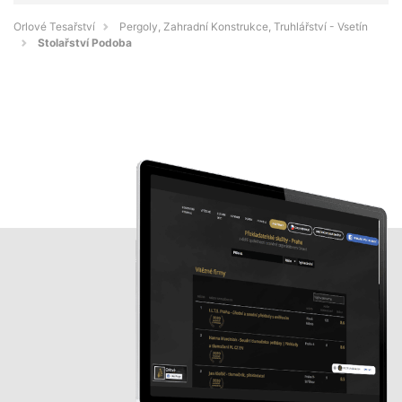
Orlové Tesařství
Pergoly, Zahradní Konstrukce, Truhlářství - Vsetín
Stolařství Podoba