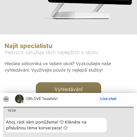
Najít specialistu
Plebiscit sdružuje těch nejlepších v oboru
Hledáte odborníka ve Vašem okolí? Vyzkoušejte naše
vyhledávání. Využívejte pouze ty nejlepší služby!
Vyhledávání
ORLOVÉ Tesařství
Live chat
19:29
Ahoj, rádi Vám pomůžeme! 🙂 Klikněte na
příslušnou téma konverzace! 🙂
Organizátor hlasování
Plebiscyt
Kontakt