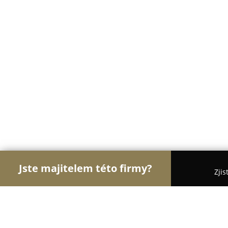
Jste majitelem této firmy?
Zjis
Orlové Tesařství
Pergoly, Zahradní Konstrukce, 