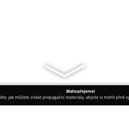
Blahopřejeme!
těte, jak můžete získat propagační materiály, abyste si mohli plně 
Truhlářství - Žďár nad Sázavou
Umělecké a zakázkové truhlářs