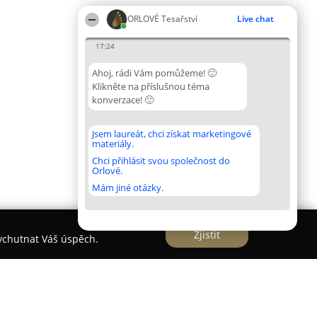
ORLOVÉ Tesařství
Live chat
17:24
Ahoj, rádi Vám pomůžeme! 🙂
Klikněte na příslušnou téma
konverzace! 🙂
Jsem laureát, chci získat marketingové
materiály.
Chci přihlásit svou společnost do
Orlové.
Mám jiné otázky.
Zjistit
vychutnat Váš úspěch.
tví Štěpánek