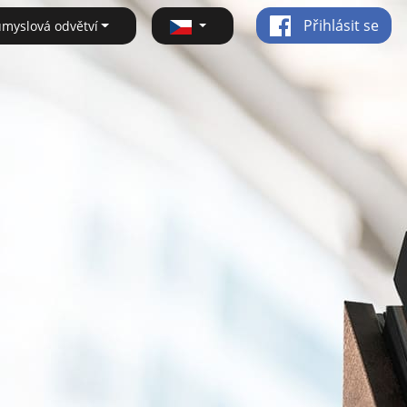
Přihlásit se
ůmyslová odvětví