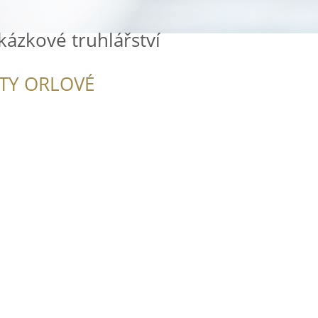
ázkové truhlářství
ITY ORLOVÉ