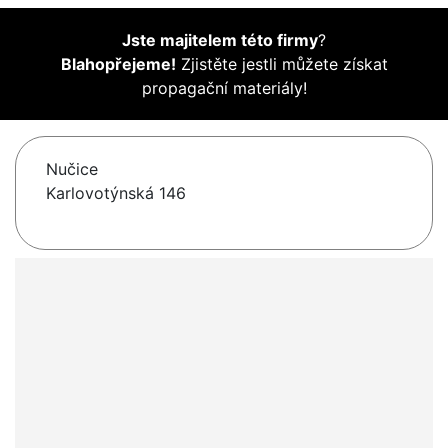
Jste majitelem této firmy
?
Blahopřejeme!
Zjistěte jestli můžete získat
propagační materiály!
Nučice
Karlovotýnská 146