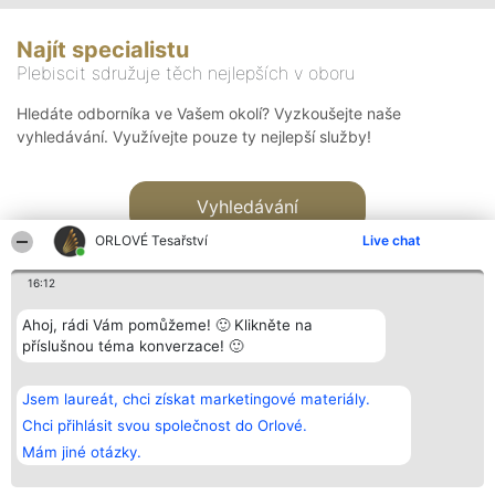
Najít specialistu
Plebiscit sdružuje těch nejlepších v oboru
Hledáte odborníka ve Vašem okolí? Vyzkoušejte naše
vyhledávání. Využívejte pouze ty nejlepší služby!
Vyhledávání
ORLOVÉ Tesařství
Live chat
16:12
Ahoj, rádi Vám pomůžeme! 🙂 Klikněte na
příslušnou téma konverzace! 🙂
Organizátor hlasování
Plebiscyt
Kontakt
Bright Side Solutions sp. z o.
Vítězové
Kontakt
Jsem laureát, chci získat marketingové materiály.
o. sp. k.
Seznam všech
ul. Ruska 22
laureátů
Chci přihlásit svou společnost do Orlové.
Wrocław 50-079
Zásady
Mám jiné otázky.
KRS 0000749100 | Regon
Pravidla
381313360 | NIP 8943132676
Zásady
ochrany