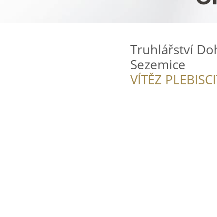
Truhlářství Do
Sezemice
VÍTĚZ PLEBISC