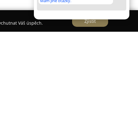
Mám jiné otázky.
Zjistit
vychutnat Váš úspěch.
emice
vozovnou v Sezemicích poblíž Pardubic, působí v
e bohatými zkušenostmi v oblasti truhlářské
e na zakázkovou výrobu zejména z masivního
rodukty i z lamina či dýhovaných materiálů
níka.
ká škála výrobků jak pro vnitřní, tak venkovní
plňky, lišty, postele, dveře, ale také větší
oly, zahradní altány nebo schodiště. Firma