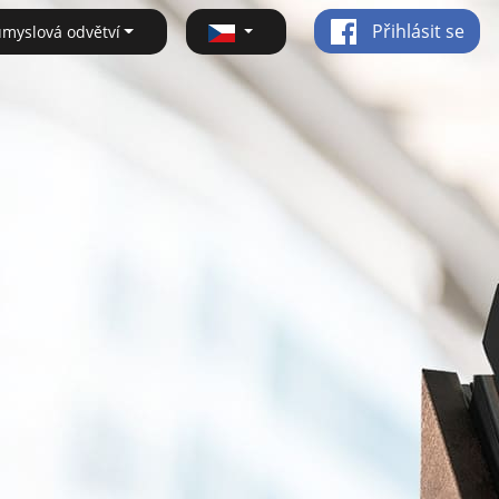
Přihlásit se
ůmyslová odvětví