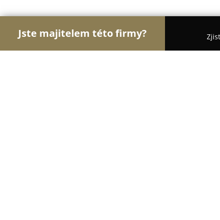
Jste majitelem této firmy?
Zjis
Orlové Tesařství
Pergoly, Zahradní Konstrukce, T
Truhlářství Dohnanský - Pardubice,
9.3
(23)
Sezemice, Žižkova 855