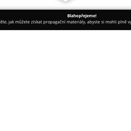
Blahopřejeme!
těte, jak můžete získat propagační materiály, abyste si mohli plně 
ruhlářství - Sezemice
Truhlářství Dohnanský - Pardubice, Sez
 Sezemice
O společnosti:
Truhlářství Dohnanský
, s pro
oboru od roku 1993 a disponuj
výroby. Společnost se zaměřuj
dřeva, avšak dokáže zhotovit p
Zobrazit více >>
přesně podle požadavků zákaz
Mezi nabízené služby patří širo
použití – například kuchyňské do
projekty, jako jsou vrata, perg