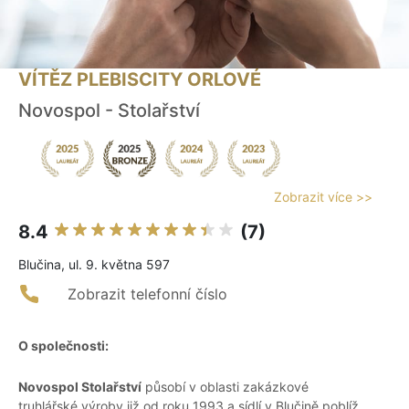
VÍTĚZ PLEBISCITY ORLOVÉ
Novospol - Stolařství
Zobrazit více >>
8.4
(7)
Blučina, ul. 9. května 597
Zobrazit telefonní číslo
O společnosti:
Novospol Stolařství
působí v oblasti zakázkové
truhlářské výroby již od roku 1993 a sídlí v Blučině poblíž