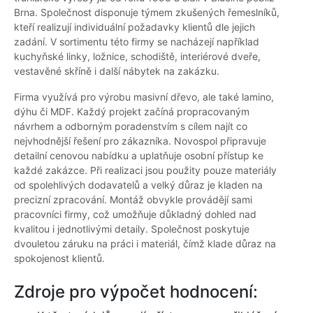
Brna. Společnost disponuje týmem zkušených řemeslníků,
kteří realizují individuální požadavky klientů dle jejich
zadání. V sortimentu této firmy se nacházejí například
kuchyňské linky, ložnice, schodiště, interiérové dveře,
vestavěné skříně i další nábytek na zakázku.
Firma využívá pro výrobu masivní dřevo, ale také lamino,
dýhu či MDF. Každý projekt začíná propracovaným
návrhem a odborným poradenstvím s cílem najít co
nejvhodnější řešení pro zákazníka. Novospol připravuje
detailní cenovou nabídku a uplatňuje osobní přístup ke
každé zakázce. Při realizaci jsou použity pouze materiály
od spolehlivých dodavatelů a velký důraz je kladen na
precizní zpracování. Montáž obvykle provádějí sami
pracovníci firmy, což umožňuje důkladný dohled nad
kvalitou i jednotlivými detaily. Společnost poskytuje
dvouletou záruku na práci i materiál, čímž klade důraz na
spokojenost klientů.
Zdroje pro výpočet hodnocení: