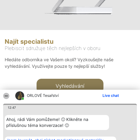
Najít specialistu
Plebiscit sdružuje těch nejlepších v oboru
Hledáte odborníka ve Vašem okolí? Vyzkoušejte naše
vyhledávání. Využívejte pouze ty nejlepší služby!
Vyhledávání
ORLOVÉ Tesařství
Live chat
12:47
Ahoj, rádi Vám pomůžeme! 🙂 Klikněte na
příslušnou téma konverzace! 🙂
Organizátor hlasování
Plebiscyt
Kontakt
Bright Side Solutions sp. z o.
Vítězové
Kontakt