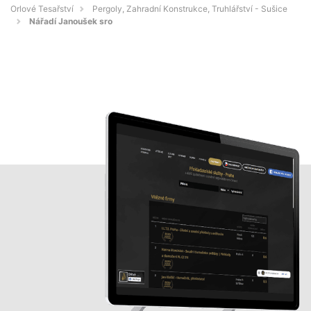
Orlové Tesařství
Pergoly, Zahradní Konstrukce, Truhlářství - Sušice
Nářadí Janoušek sro