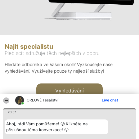
Najít specialistu
Plebiscit sdružuje těch nejlepších v oboru
Hledáte odborníka ve Vašem okolí? Vyzkoušejte naše
vyhledávání. Využívejte pouze ty nejlepší služby!
Vyhledávání
ORLOVÉ Tesařství
Live chat
20:37
Ahoj, rádi Vám pomůžeme! 🙂 Klikněte na
příslušnou téma konverzace! 🙂
Organizátor hlasování
Plebiscyt
Kontakt