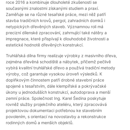
roce 2016 a kombinuje dlouholeté zkušenosti se
současnými znalostmi získanými studiem a praxí.
Zaměřuje se na různé tesařské práce, mezi něž patří
stavba tradičních krovů, pergol, zahradních domků i
netypických dřevěných staveb. Významnou roli má
precizní dílenské zpracování, zahrnující také nátěry a
impregnace, které přispívají k dlouhodobé životnosti a
estetické hodnotě dřevěných konstrukcí.
Truhlářská dílna firmy realizuje výrobky z masivního dřeva,
zejména dřevěná schodiště a nábytek, přičemž pečlivě
vybírá kvalitní truhlářské dřevo a používá tradiční metody
výroby, což garantuje vysokou úroveň výsledků. K
doplňkovým činnostem patří drobné stavební práce
spojené s tesařstvím, dále klempířské a pokrývačské
úkony u jednodušších konstrukcí, autodoprava a menší
zemní práce. Společnost Ing. Karel Šedina poskytuje
rovněž služby projekčního ateliéru, který zpracovává
projektovou dokumentaci potřebnou ke stavebním
povolením, s orientací na novostavby a rekonstrukce
rodinných domů a menších objektů.