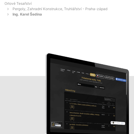
Orlové Tesařství
Pergoly, Zahradní Konstrukce, Truhlářství - Praha-západ
Ing. Karel Šedina