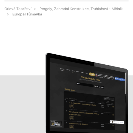
Orlové Tesařství
Pergoly, Zahradní Konstrukce, Truhlářství - Mělník
Europal Tůmovka