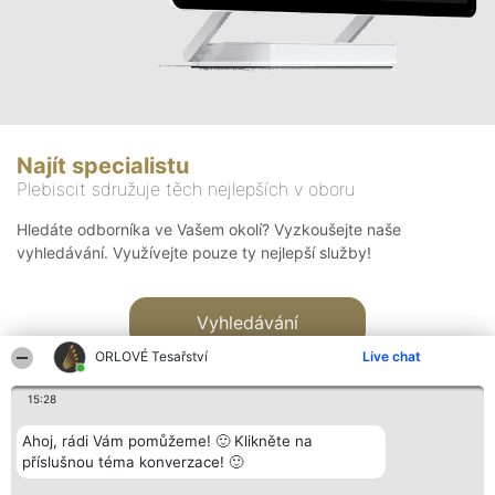
Najít specialistu
Plebiscit sdružuje těch nejlepších v oboru
Hledáte odborníka ve Vašem okolí? Vyzkoušejte naše
vyhledávání. Využívejte pouze ty nejlepší služby!
Vyhledávání
ORLOVÉ Tesařství
Live chat
15:28
Ahoj, rádi Vám pomůžeme! 🙂 Klikněte na
příslušnou téma konverzace! 🙂
Organizátor hlasování
Plebiscyt
Kontakt