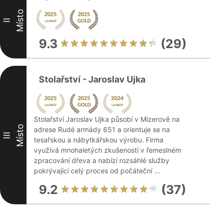
Místo
II
9.3
(29)
Stolařství - Jaroslav Ujka
Stolařství Jaroslav Ujka působí v Mizerově na
Místo
adrese Rudé armády 651 a orientuje se na
III
tesařskou a nábytkářskou výrobu. Firma
využívá mnohaletých zkušeností v řemeslném
zpracování dřeva a nabízí rozsáhlé služby
pokrývající celý proces od počáteční ...
9.2
(37)