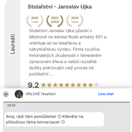
Stolařství - Jaroslav Ujka
Stolařství Jaroslav Ujka působí v
Laureáti
Mizerově na adrese Rudé armády 651 a
orientuje se na tesařskou a
nábytkářskou výrobu. Firma využívá
mnohaletých zkušeností v řemeslném
zpracování dřeva a nabízí rozsáhlé
služby pokrývající celý proces od
počáteční ...
9.2
ORLOVÉ Tesařství
Live chat
Organizátor hlasování
09:59
Plebiscyt
Kontakt
Bright Side Solutions sp. z o.
Vítězové
Kontakt
o. sp. k.
Seznam všech
Ahoj, rádi Vám pomůžeme! 🙂 Klikněte na
ul. Ruska 22
laureátů
příslušnou téma konverzace! 🙂
Wrocław 50-079
Zásady
KRS 0000749100 | Regon
Pravidla