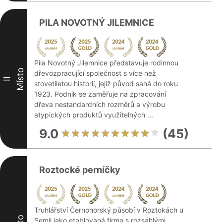
PILA NOVOTNÝ JILEMNICE
Pila Novotný Jilemnice představuje rodinnou
Místo
dřevozpracující společnost s více než
II
stovetiletou historií, jejíž původ sahá do roku
1923. Podnik se zaměřuje na zpracování
dřeva nestandardních rozměrů a výrobu
atypických produktů využitelných ...
9.0
(45)
Roztocké perníčky
Truhlářství Černohorský působí v Roztokách u
Semil jako etablovaná firma s rozsáhlými