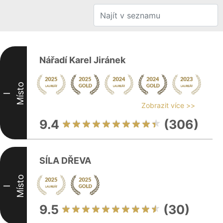
Nářadí Karel Jiránek
Místo
I
Zobrazit více >>
9.4
(306)
SÍLA DŘEVA
Místo
I
9.5
(30)