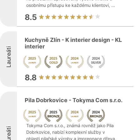
osobnímu přístupu ke každému klientovi, ...
8.5
Kuchyně Zlín - K interier design - KL
interier
Laureáti
8.8
Pila Dobrkovice - Tokyma Com s.r.o.
Tokyma Com s.r.o., známá rovněž jako Pila
Laureáti
Dobrkovice, nabízí komplexní služby v
oblasti pilařské výroby a impregnace dřeva.