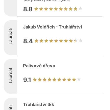
8.8
Jakub Voldřich - Truhlářství
Laureáti
8.4
Palivové dřevo
Laureáti
9.1
Truhlářství tkk