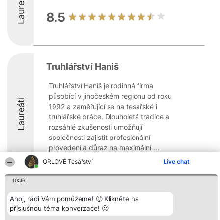
Laureáti
8.5
Truhlářství Haniš
Truhlářství Haniš je rodinná firma
působící v jihočeském regionu od roku
Laureáti
1992 a zaměřující se na tesařské i
truhlářské práce. Dlouholetá tradice a
rozsáhlé zkušenosti umožňují
společnosti zajistit profesionální
provedení a důraz na maximální ...
ORLOVÉ Tesařství
Live chat
8.5
10:46
Ahoj, rádi Vám pomůžeme! 🙂 Klikněte na
Organizátor hlasování
Plebiscyt
Kontakt
příslušnou téma konverzace! 🙂
Bright Side Solutions sp. z o.
Vítězové
Kontakt
o. sp. k.
Seznam všech