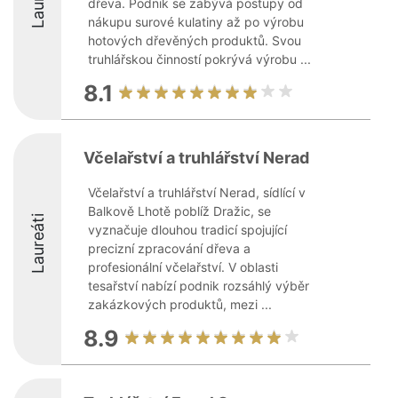
dřeva. Podnik se zabývá postupy od
nákupu surové kulatiny až po výrobu
hotových dřevěných produktů. Svou
truhlářskou činností pokrývá výrobu ...
8.1
Včelařství a truhlářství Nerad
Včelařství a truhlářství Nerad, sídlící v
Balkově Lhotě poblíž Dražic, se
Laureáti
vyznačuje dlouhou tradicí spojující
precizní zpracování dřeva a
profesionální včelařství. V oblasti
tesařství nabízí podnik rozsáhlý výběr
zakázkových produktů, mezi ...
8.9