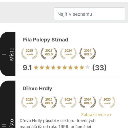
Pila Polepy Strnad
Místo
I
9.1
(33)
Dřevo Hrdly
Zobrazit více >>
Dřevo Hrdly působí v sektoru dřevěných
Místo
II
materiálů již od roku 1996, přičemž jej