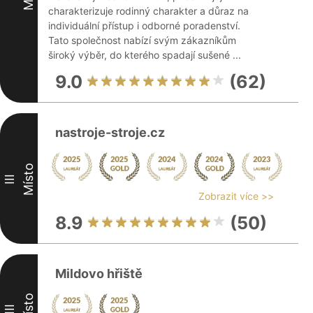
charakterizuje rodinný charakter a důraz na
individuální přístup i odborné poradenství.
Tato společnost nabízí svým zákazníkům
široký výběr, do kterého spadají sušené ...
9.0
(62)
nastroje-stroje.cz
Místo
III
Zobrazit více >>
8.9
(50)
Mildovo hřiště
Místo
III