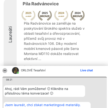
Pila Radvánovice
Pila Radvánovice se zaměřuje na
Laureáti
poskytování širokého spektra služeb v
oblasti tesařství a dřevozpracování,
přičemž svůj provoz má v
Radvánovicích 106. Díky moderní
mobilní kmenové pásové pile Serra
Montana MD110 dokáže realizovat
efektivní ...
8.4
ORLOVÉ Tesařství
Live chat
08:21
Organizátor hlasování
Plebiscyt
Kontakt
Bright Side Solutions sp. z o.
Ahoj, rádi Vám pomůžeme! 🙂 Klikněte na
Vítězové
Kontakt
o. sp. k.
Seznam všech
příslušnou téma konverzace! 🙂
ul. Ruska 22
laureátů
Wrocław 50-079
Zásady
KRS 0000749100 | Regon
Pravidla
Jsem laureát, chci získat marketingové materiály.
381313360 | NIP 8943132676
Zásady