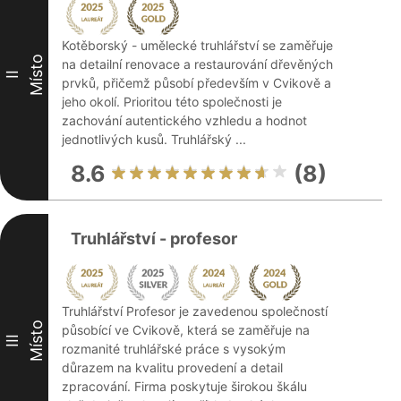
Kotěborský - umělecké truhlářství se zaměřuje
Místo
na detailní renovace a restaurování dřevěných
II
prvků, přičemž působí především v Cvikově a
jeho okolí. Prioritou této společnosti je
zachování autentického vzhledu a hodnot
jednotlivých kusů. Truhlářský ...
8.6
(8)
Truhlářství - profesor
Truhlářství Profesor je zavedenou společností
Místo
působící ve Cvikově, která se zaměřuje na
III
rozmanité truhlářské práce s vysokým
důrazem na kvalitu provedení a detail
zpracování. Firma poskytuje širokou škálu