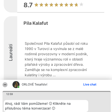
8.7
Pila Kalafut
Společnost Pila Kalafut působí od roku
Laureáti
1990 v Turovci a vyvinula se z malé
rodinné provozovny v moderní podnik,
který hraje významnou roli v oblasti
pilařské výroby a zpracování dřeva.
Zaměřuje se na komplexní zpracování
kulatiny i výrobu ...
9.2
ORLOVÉ Tesařství
Live chat
12:59
Organizátor hlasování
Plebiscyt
Kontakt
Ahoj, rádi Vám pomůžeme! 🙂 Klikněte na
Bright Side Solutions sp. z o.
Vítězové
Kontakt
příslušnou téma konverzace! 🙂
o. sp. k.
Seznam všech