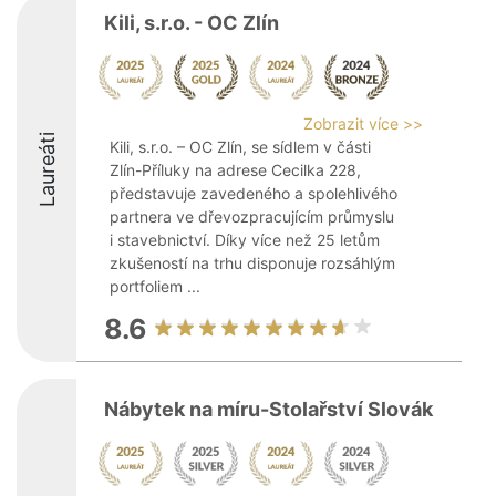
Kili, s.r.o. - OC Zlín
Zobrazit více >>
Laureáti
Kili, s.r.o. – OC Zlín, se sídlem v části
Zlín-Příluky na adrese Cecilka 228,
představuje zavedeného a spolehlivého
partnera ve dřevozpracujícím průmyslu
i stavebnictví. Díky více než 25 letům
zkušeností na trhu disponuje rozsáhlým
portfoliem ...
8.6
Nábytek na míru-Stolařství Slovák