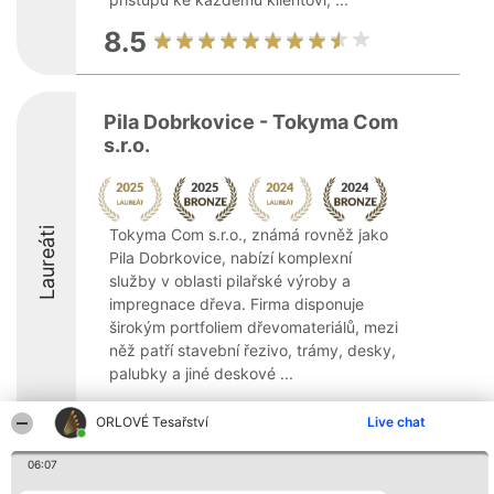
8.5
Pila Dobrkovice - Tokyma Com
s.r.o.
Laureáti
Tokyma Com s.r.o., známá rovněž jako
Pila Dobrkovice, nabízí komplexní
služby v oblasti pilařské výroby a
impregnace dřeva. Firma disponuje
širokým portfoliem dřevomateriálů, mezi
něž patří stavební řezivo, trámy, desky,
palubky a jiné deskové ...
8.4
ORLOVÉ Tesařství
Live chat
06:07
Organizátor hlasování
Plebiscyt
Kontakt