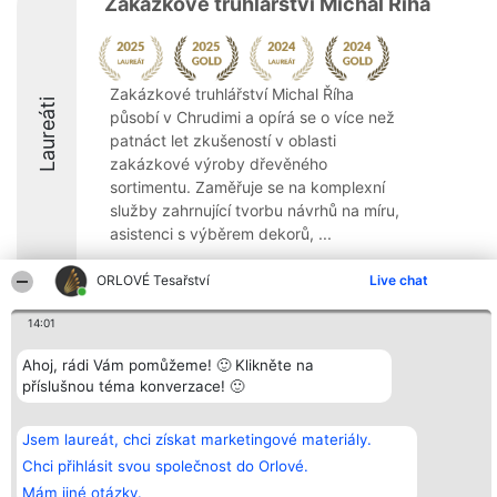
Zakázkové truhlářství Michal Říha
Zakázkové truhlářství Michal Říha
Laureáti
působí v Chrudimi a opírá se o více než
patnáct let zkušeností v oblasti
zakázkové výroby dřevěného
sortimentu. Zaměřuje se na komplexní
služby zahrnující tvorbu návrhů na míru,
asistenci s výběrem dekorů, ...
9
ORLOVÉ Tesařství
Live chat
14:01
Organizátor hlasování
Plebiscyt
Kontakt
Ahoj, rádi Vám pomůžeme! 🙂 Klikněte na
Bright Side Solutions sp. z o.
Vítězové
Kontakt
příslušnou téma konverzace! 🙂
o. sp. k.
Seznam všech
ul. Ruska 22
laureátů
Wrocław 50-079
Zásady
KRS 0000749100 | Regon
Pravidla
Jsem laureát, chci získat marketingové materiály.
381313360 | NIP 8943132676
Zásady
Chci přihlásit svou společnost do Orlové.
ochrany
osobních údajů
Mám jiné otázky.