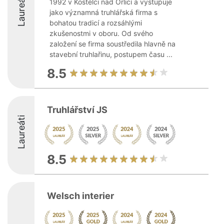
Laureáti
1992 v Kostelci nad Orlicí a vystupuje
jako významná truhlářská firma s
bohatou tradicí a rozsáhlými
zkušenostmi v oboru. Od svého
založení se firma soustředila hlavně na
stavební truhlařinu, postupem času ...
8.5
Truhlářství JS
Laureáti
8.5
Welsch interier