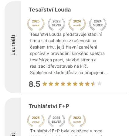
Tesařství Louda
Tesařství Louda představuje stabilní
Laureáti
firmu s dlouholetou zkušeností na
českém trhu, jejíž hlavní zaměření
spočívá v provádění širokého spektra
tesařských prací, stavbě střech a
realizaci dřevostaveb na klíč.
Společnost klade důraz na propojení ...
8.5
Truhlářství F+P
Truhlářství F+P byla založena v roce